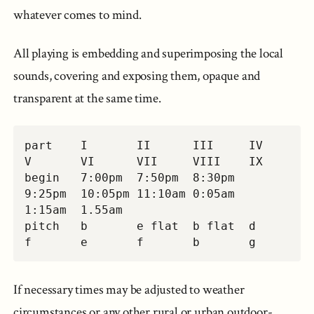
whatever comes to mind.
All playing is embedding and superimposing the local
sounds, covering and exposing them, opaque and
transparent at the same time.
part    I       II      III     IV      
V       VI      VII     VIII    IX

begin   7:00pm  7:50pm  8:30pm  
9:25pm  10:05pm 11:10am 0:05am  
1:15am  1.55am

pitch   b       e flat  b flat  d       
f       e       f       b       g
If necessary times may be adjusted to weather
circumstances or any other rural or urban outdoor-